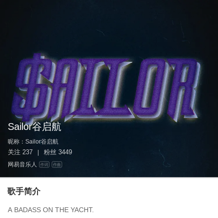
Sailor谷启航
昵称：
Sailor谷启航
关注
237
粉丝
3449
|
网易音乐人
作词
作曲
歌手简介
A BADASS ON THE YACHT.