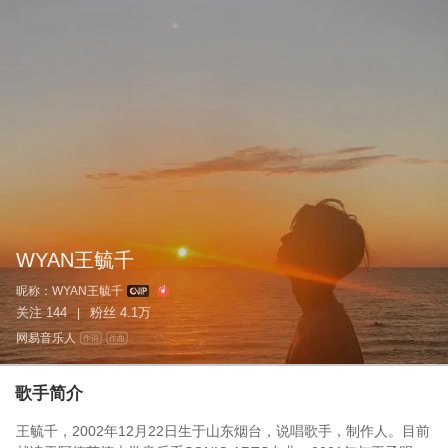
WYAN王毓千
昵称：
WYAN王毓千
关注
144
粉丝
4.1万
|
网易音乐人
作词
作曲
歌手简介
王毓千，2002年12月22日生于山东烟台，说唱歌手，制作人。目前