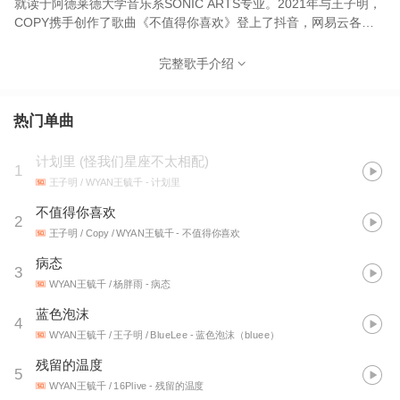
就读于阿德莱德大学音乐系SONIC ARTS专业。2021年与王子明，
COPY携手创作了歌曲《不值得你喜欢》登上了抖音，网易云各大
音乐榜单第一，获奖2021年第三季度10大爆款金曲，目前截止播放
量破亿。独特的嗓音与感情，对音乐与制作的把控让他收获了更多
完整歌手介绍
粉丝，音乐已经成为了他生命不可分割的一部分。
热门单曲
计划里
(
怪我们星座不太相配
)
1
王子明 / WYAN王毓千
- 计划里
不值得你喜欢
2
王子明 / Copy / WYAN王毓千
- 不值得你喜欢
病态
3
WYAN王毓千 / 杨胖雨
- 病态
蓝色泡沫
4
WYAN王毓千 / 王子明 / BlueLee
- 蓝色泡沫（bluee）
残留的温度
5
WYAN王毓千 / 16Plive
- 残留的温度