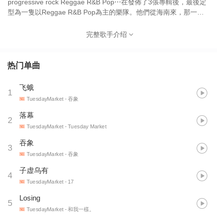
progressive rock Reggae R&B Pop⋯在發佈了3張專輯後，最後定
型為一隻以Reggae R&B Pop為主的樂隊。他們從海南來，那一片
特有的熱帶氣候孕育了他們的人格，正如他們的音樂。多彩的
Reggae，性感的R&B和激進的Rock。
完整歌手介绍
热门单曲
飞蛾
1
TuesdayMarket
- 吞象
落幕
2
TuesdayMarket
- Tuesday Market
吞象
3
TuesdayMarket
- 吞象
子虚乌有
4
TuesdayMarket
- 17
Losing
5
TuesdayMarket
- 和我一樣。