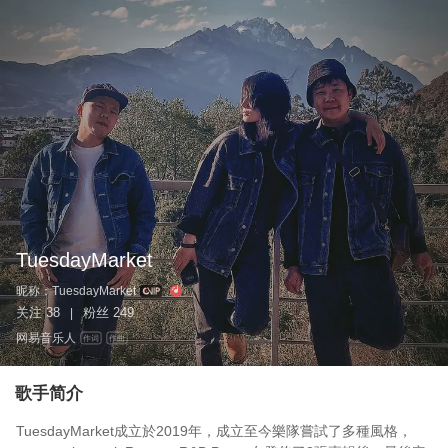
TuesdayMarket
昵称：
TuesdayMarket
关注
38
粉丝
249
|
网易音乐人
作词
作曲
歌手简介
TuesdayMarket成立於2019年，成立至今樂隊嘗試了多種風格，