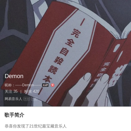
Demon
昵称：
------Demon------
关注
35
粉丝
420
|
网易音乐人
作词
作曲
歌手简介
恭喜你发现了21世纪最宝藏音乐人