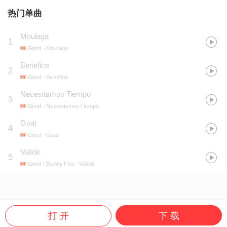
热门单曲
Moulaga
1
Grind
- Moulaga
Benefice
2
Grind
- Benefice
Necesitamos Tiempo
3
Grind
- Necesitamos Tiempo
Goat
4
Grind
- Goat
Validé
5
Grind / Skinny Flex
- Validé
打 开
下 载