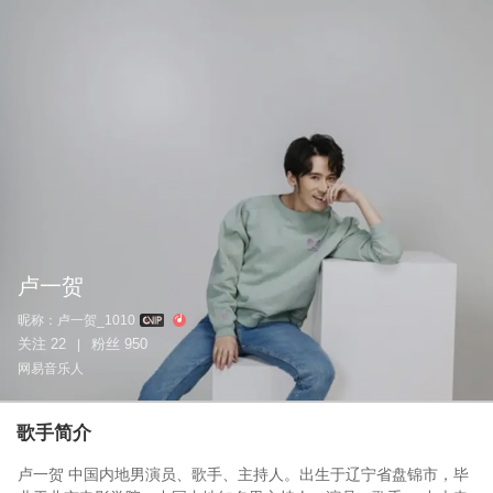
卢一贺
昵称：
卢一贺_1010
关注
22
粉丝
950
|
网易音乐人
歌手简介
卢一贺 中国内地男演员、歌手、主持人。出生于辽宁省盘锦市，毕