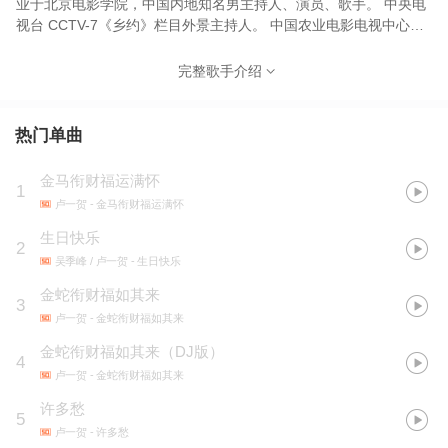
业于北京电影学院，中国内地知名男主持人、演员、歌手。 中央电
视台 CCTV-7《乡约》栏目外景主持人。 中国农业电影电视中心村
村播工程推广大使。 代表作品有《选择成全》《木星与水星》《上
演孤单》等。
完整歌手介绍
热门单曲
金马衔财福运满怀
1
卢一贺
- 金马衔财福运满怀
生日快乐
2
吴季峰 / 卢一贺
- 生日快乐
金蛇衔财福如其来
3
卢一贺
- 金蛇衔财福如其来
金蛇衔财福如其来（DJ版）
4
卢一贺
- 金蛇衔财福如其来
许多愁
5
卢一贺
- 许多愁