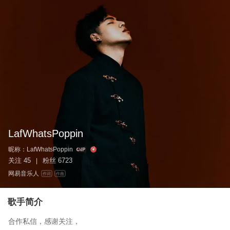
LafWhatsPoppin
昵称：
LafWhatsPoppin
关注
45
粉丝
6723
|
网易音乐人
作词
作曲
歌手简介
合作私信，感谢关注，