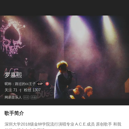
罗嘉熙
昵称：
路过的cc王子
关注
71
粉丝
1307
|
网易音乐人
作词
作曲
歌手简介
深圳大学2018级金钟学院流行演唱专业 A.C.E.成员 原创歌手 和我