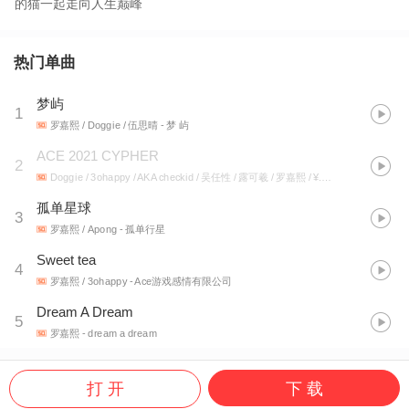
的猫一起走向人生巅峰
热门单曲
梦屿
1
罗嘉熙 / Doggie / 伍思晴
- 梦 屿
ACE 2021 CYPHER
2
Doggie / 3ohappy / AKA checkid / 吴任性 / 露可羲 / 罗嘉熙 / ¥.$ONG李雨松 / Freddy / Apong / 夏伟淳LAH / Rz_sera
孤单星球
3
罗嘉熙 / Apong
- 孤单行星
Sweet tea
4
罗嘉熙 / 3ohappy
- Ace游戏感情有限公司
Dream A Dream
5
罗嘉熙
- dream a dream
打 开
下 载