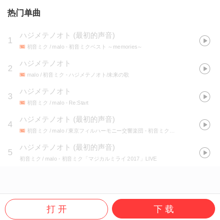
热门单曲
ハジメテノオト
(
最初的声音
)
1
初音ミク / malo
- 初音ミクベスト ～memories～
ハジメテノオト
2
malo / 初音ミク
- ハジメテノオト/未来の歌
ハジメテノオト
3
初音ミク / malo
- Re:Start
ハジメテノオト
(
最初的声音
)
4
初音ミク / malo / 東京フィルハーモニー交響楽団
- 初音ミクシンフォニー Miku Symphony 2016 オーケストラ ライブ CD
ハジメテノオト
(
最初的声音
)
5
初音ミク / malo
- 初音ミク「マジカルミライ 2017」LIVE
打 开
下 载