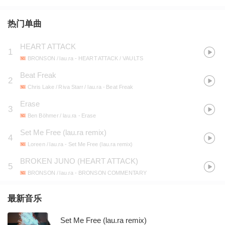
热门单曲
HEART ATTACK
1
BRONSON / lau.ra
- HEART ATTACK / VAULTS
Beat Freak
2
Chris Lake / Riva Starr / lau.ra
- Beat Freak
Erase
3
Ben Böhmer / lau.ra
- Erase
Set Me Free (lau.ra remix)
4
Loreen / lau.ra
- Set Me Free (lau.ra remix)
BROKEN JUNO (HEART ATTACK)
5
BRONSON / lau.ra
- BRONSON COMMENTARY
最新音乐
Set Me Free (lau.ra remix)