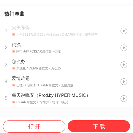
热门单曲
完美降落
1
用户69127104873 / Aw1akes / CIGAR谢佳文
- 完美降落
倒流
2
阿司匹林 / CIGAR谢佳文
- 倒流
怎么办
3
余洗礼 / CIGAR谢佳文
- 怎么办
爱情难题
4
山楂 / Cy陈洋 / CIGAR谢佳文
- 爱情难题
每天说晚安（Prod.by HYPER MUSIC）
5
CIGAR谢佳文 / Cy陈洋
- 想你，晚安
打 开
下 载