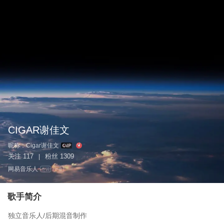
CIGAR谢佳文
昵称：
Cigar谢佳文
关注
117
粉丝
1309
|
网易音乐人
作词
作曲
歌手简介
独立音乐人/后期混音制作