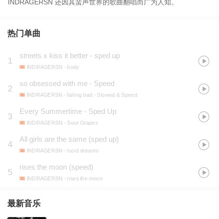
INDRAGERSN 还因其蜚声世界的歌曲翻唱而广为人知。
热门单曲
streets x kiss it better - sped up
1
INDRAGERSN
- body
so obsessed with me - Speed
2
INDRAGERSN
- falling bad - Slowed & Speed
Every Summertime - Sped Up
3
INDRAGERSN
- Sour Grapes
All girls are the same (sped up)
4
INDRAGERSN
- lucid dreams
rises the moon (speed)
5
INDRAGERSN
- rises the moon
最新音乐