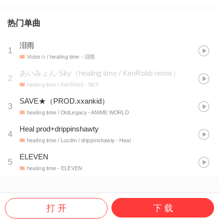
热门单曲
泪雨
1
Victor☆ / healing time
- 泪雨
あいみょん-Sky（healing time / KenRobb remix）
2
healing time / KenRobb
- SKY
SAVE★（PROD.xxankid）
3
healing time / OldLegacy
- ANIME WORLD
Heal prod+drippinshawty
4
healing time / Lucdm / drippinshawty
- Heal
ELEVEN
5
healing time
- ELEVEN
打 开
下 载