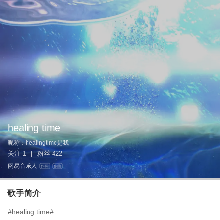
healing time
昵称：
healingtime是我
关注
1
粉丝
422
|
网易音乐人
作词
作曲
歌手简介
#healing time#