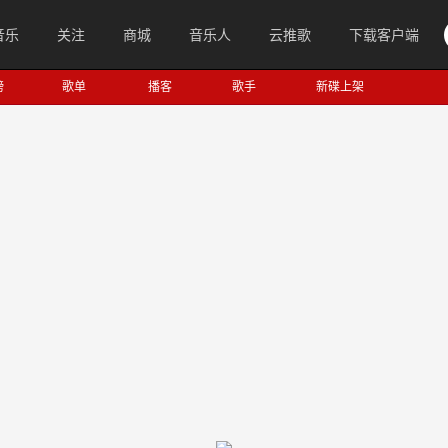
音乐
关注
商城
音乐人
云推歌
下载客户端
榜
歌单
播客
歌手
新碟上架