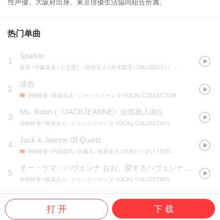
性声優。大阪府出身。東京俳優生活協同組合所属。
热门单曲
Sparkle
1
愛美 / 伊藤美来 / 小笠原仁 / 梶原岳人 / 鈴木愛理 / DIALOGUE+ / TrySail / 仲村宗悟 / 花澤香菜 / halca
淡色
2
寺崎裕香 / 梶原岳人
- ジャックジャンヌ VOCAL COLLECTION
Ms. Robin
(
《JACKJEANNE》游戏插入曲)
)
3
寺崎裕香 / 梶原岳人
- ジャックジャンヌ VOCAL COLLECTION
Jack & Jeanne Of Quartz
4
寺崎裕香 / 内田雄馬 / 佐藤元 / 梶原岳人 / 岸尾だいすけ / 笠間淳 / 近藤孝行
- ジャ
オー・ラマ・ハヴェンナ おお、愛するハヴェンナよ
(
《JAC
5
寺崎裕香 / 梶原岳人
- ジャックジャンヌ VOCAL COLLECTION
打 开
下 载