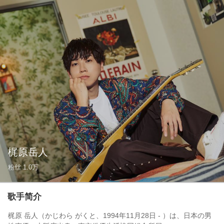
梶原岳人
粉丝
1.0万
歌手简介
梶原 岳人（かじわら がくと、1994年11月28日 - ）は、日本の男