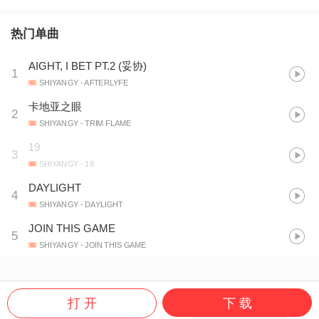
热门单曲
AIGHT, I BET PT.2 (妥协)
1
SHIYANGY
- AFTERLYFE
卡地亚之眼
2
SHIYANGY
- TRIM FLAME
19
3
SHIYANGY
- 19
DAYLIGHT
4
SHIYANGY
- DAYLIGHT
JOIN THIS GAME
5
SHIYANGY
- JOIN THIS GAME
打 开
下 载