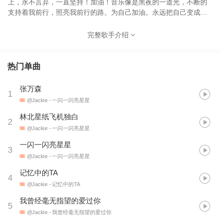
上，永不言弃，一直坚持！加油！音乐像是黑夜的一道光，不断的
支持着我前行，照亮我前行的路。为自己加油。永远把自己变成一
道光，助力自己前行。
完整歌手介绍
热门单曲
张万森
1
@Jackie
- 一闪一闪亮星星
林北星纸飞机独白
2
@Jackie
- 一闪一闪亮星星
一闪一闪亮星星
3
@Jackie
- 一闪一闪亮星星
记忆中的TA
4
@Jackie
- 记忆中的TA
我曾经毫无指望的爱过你
5
@Jackie
- 我曾经毫无指望的爱过你