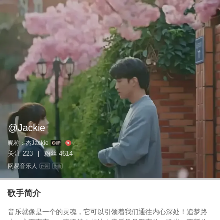
@Jackie
昵称：
杰Jackie
关注
223
粉丝
4614
|
网易音乐人
作词
作曲
歌手简介
音乐就像是一个的灵魂，它可以引领着我们通往内心深处！追梦路