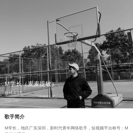
M学长
（麦麦提敏）
粉丝
4.0万
作词
作曲
歌手简介
M学长，地区广东深圳，新时代青年网络歌手，短视频平台称号：M