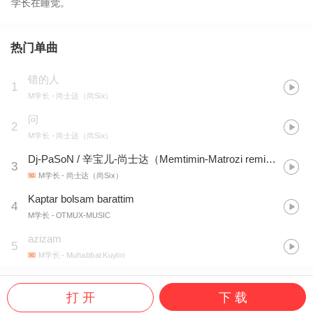
学长在睡觉。
热门单曲
错的人
1
M学长
- 尚士达（尚Six）
问
2
M学长
- 尚士达（尚Six）
Dj-PaSoN / 辛宝儿-尚士达（Memtimin-Matrozi remix）
3
M学长
- 尚士达（尚Six）
Kaptar bolsam barattim
4
M学长
- OTMUX-MUSIC
azizam
5
M学长
- Muhabbat Kuyliri
打 开
下 载