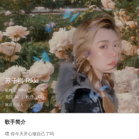
苏子祺 Rikki
昵称：
_RIKKI_
关注
34
粉丝
1470
|
网易音乐人
作词
作曲
歌手简介
嘿 你今天开心做自己了吗