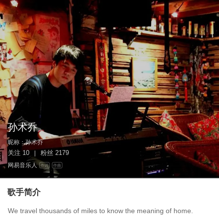
孙术乔
昵称：
孙术乔
关注
10
粉丝
2179
|
网易音乐人
作词
作曲
歌手简介
We travel thousands of miles to know the meaning of home.