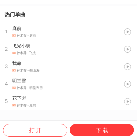
热门单曲
庭前
1
孙术乔
- 庭前
飞光小调
2
孙术乔
- 飞光
我命
3
孙术乔
- 翻山海
明堂雪
4
孙术乔
- 明堂夜雪
花下盟
5
孙术乔
- 庭前
打 开
下 载