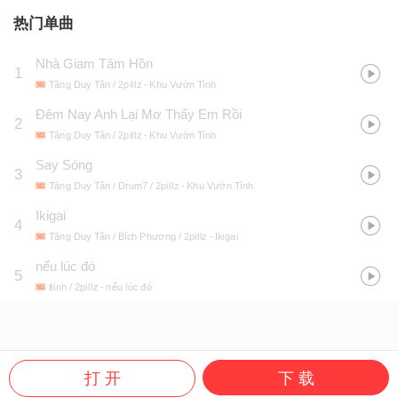
热门单曲
Nhà Giam Tâm Hồn
1
Tăng Duy Tân / 2pillz
- Khu Vườn Tình
Đêm Nay Anh Lại Mơ Thấy Em Rồi
2
Tăng Duy Tân / 2pillz
- Khu Vườn Tình
Say Sóng
3
Tăng Duy Tân / Drum7 / 2pillz
- Khu Vườn Tình
Ikigai
4
Tăng Duy Tân / Bích Phương / 2pillz
- Ikigai
nếu lúc đó
5
tlinh / 2pillz
- nếu lúc đó
打 开
下 载