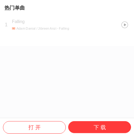
热门单曲
Falling
1
Adam Danial / Jibreen Anzi
- Falling
打 开
下 载