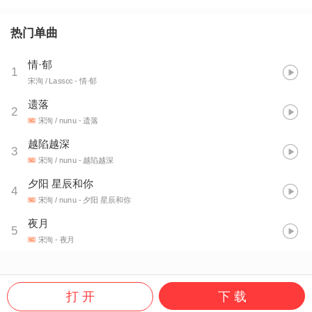
热门单曲
情·郁
1
宋洵 / Lasscc
- 情·郁
遗落
2
宋洵 / nunu
- 遗落
越陷越深
3
宋洵 / nunu
- 越陷越深
夕阳 星辰和你
4
宋洵 / nunu
- 夕阳 星辰和你
夜月
5
宋洵
- 夜月
打 开
下 载