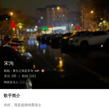
宋洵
昵称：
重生之我是宋洵
关注
105
粉丝
1311
|
网易音乐人
作词
作曲
歌手简介
你好，我是超级纯爱战士