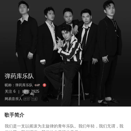
弹药库乐队
昵称：
弹药库乐队
关注
6
粉丝
2925
|
网易音乐人
作词
作曲
歌手简介
我们是一支以摇滚为主旋律的青年乐队。我们年轻，我们无谓，我