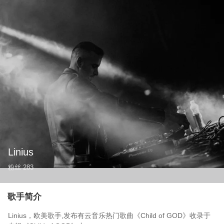
Linius
粉丝
283
歌手简介
Linius，欧美歌手,发布有云音乐热门歌曲《Child of GOD》收录于