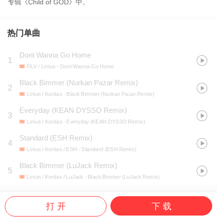
专辑《Child of GOD》中。
热门单曲
Dont Wanna Go Home
1
FILV / Linius
- Dont Wanna Go Home
Black Bimmer (Nurkan Pazar Remix)
2
Linius / Kordas
- Black Bimmer (Nurkan Pazar Remix)
Everyday (KEAN DYSSO Remix)
3
Linius / Kordas
- Everyday (KEAN DYSSO Remix)
Standard (ESH Remix)
4
Linius / Kordas / ESH
- Standard (ESH Remix)
Black Bimmer (LuJack Remix)
5
Linius / Kordas / LuJack
- Black Bimmer (LuJack Remix)
打 开
下 载