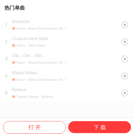
热门单曲
Bombom
1
Nacer
- Maroc Électronique, Vol. 1
Chaouia bent bladi
2
Nacer
- 100% Staifi
Olé…Olé…Olé…
3
Nacer
- Maroc Électronique, Vol. 1
Malou Malou
4
Nacer
- Maroc Électronique, Vol. 1
Believe
5
Tbukah / Nacer
- Believe
打 开
下 载