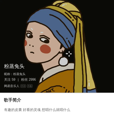
粉蒸兔头
昵称：
粉蒸兔头
关注
59
粉丝
2996
|
网易音乐人
作词
作曲
歌手简介
有趣的皮囊 好看的灵魂 想唱什么就唱什么