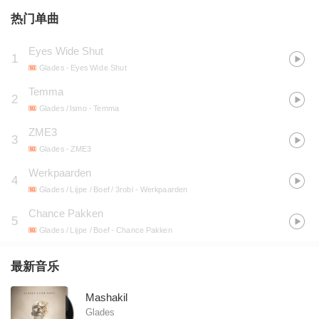
热门单曲
Eyes Wide Shut
1
Glades
- Eyes Wide Shut
Temma
2
Glades / Ismo
- Temma
ZME3
3
Glades
- ZME3
Werkpaarden
4
Glades / Lijpe / Boef / 3robi
- Werkpaarden
Chance Pakken
5
Glades / Lijpe / Boef
- Chance Pakken
最新音乐
Mashakil
Glades