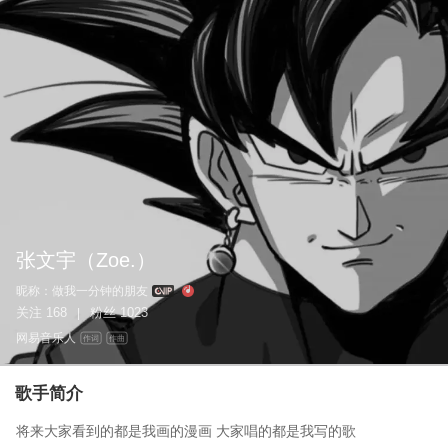
张文宇（Zoe.）
昵称：
做我一分钟的朋友
关注
168
粉丝
1023
|
网易音乐人
作词
作曲
歌手简介
将来大家看到的都是我画的漫画 大家唱的都是我写的歌