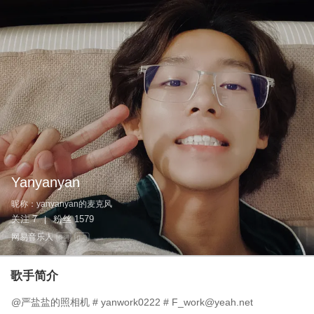
Yanyanyan
昵称：
yanyanyan的麦克风
关注
7
粉丝
1579
|
网易音乐人
作词
作曲
歌手简介
@严盐盐的照相机 # yanwork0222 # F_work@yeah.net