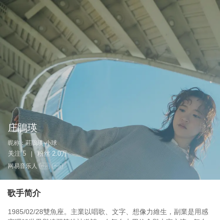
庄鵑瑛
昵称：
莊鵑瑛-小球
关注
5
粉丝
2.0万
|
网易音乐人
作词
作曲
歌手简介
1985/02/28雙魚座。主業以唱歌、文字、想像力維生，副業是用感