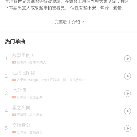
官理解世界與練習等待被邀請。在舞台上用信念與大家交流，舞台
下常語出驚人或躲起來怕被看見。 個性有些不安、焦躁、憂鬱、矛
盾，怕不夠認識自己，不夠真實，於是腦袋的天馬行空從未休眠。
於是，你看見不同的我，都是我。
完整歌手介绍
热门单曲
故事里的人
1
庄鵑瑛
- 故事里的人
让我照顾妳
2
芒果酱 Mango Jump / 庄鵑瑛
- 新・宝岛少年？
七分满
3
庄鵑瑛
- 星之所向
星之所向
4
庄鵑瑛
- 星之所向
交換身分
5
庄鵑瑛
- 交換身分