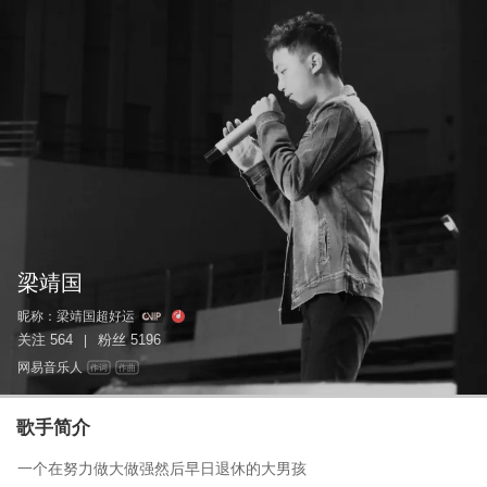
梁靖国
昵称：
梁靖国超好运
关注
564
粉丝
5196
|
网易音乐人
作词
作曲
歌手简介
一个在努力做大做强然后早日退休的大男孩