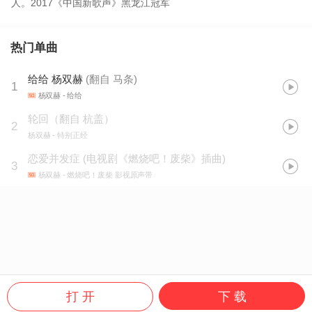
人。2017《中国新歌声》黑龙江冠军
热门单曲
给给 杨双赫
(
翻自 马条
)
1
杨双赫
- 给给
轮回（翻自 杭盖）
2
杨双赫
- 特别正经
恋爱并发症
(
电视剧《燃烧吧！废柴》插曲
)
3
杨双赫
- 燃烧吧！废柴 影视原声带
打 开
下 载