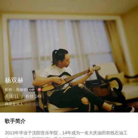
杨双赫
昵称：
双赫娃
关注
11
粉丝
149
|
网易音乐人
作词
作曲
歌手简介
2013年毕业于沈阳音乐学院，14年成为一名大庆油田前线石油工