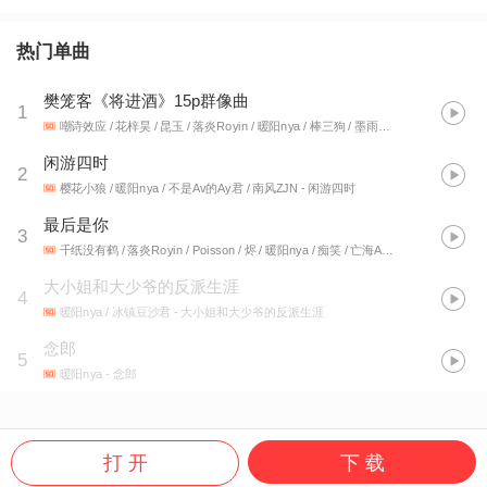
热门单曲
樊笼客《将进酒》15p群像曲
1
嘲诗效应 / 花梓昊 / 昆玉 / 落炎Royin / 暖阳nya / 棒三狗 / 墨雨晨 / 琥珀珀珀珀丶 / 柚子echo / 梅粮新 / 忘月幽 / 白黎 / 张申骋
闲游四时
2
樱花小狼 / 暖阳nya / 不是Av的Ay君 / 南风ZJN
- 闲游四时
最后是你
3
千纸没有鹤 / 落炎Royin / Poisson / 烬 / 暖阳nya / 痴笑 / 亡海Aries / 知了 / 林易笙 / Brian八一
大小姐和大少爷的反派生涯
4
暖阳nya / 冰镇豆沙君
- 大小姐和大少爷的反派生涯
念郎
5
暖阳nya
- 念郎
打 开
下 载