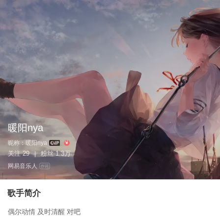
暖阳nya
昵称：
暖阳nya
关注
29
粉丝
1.3万
|
网易音乐人
作词
歌手简介
偶尔动情 及时清醒 对吧