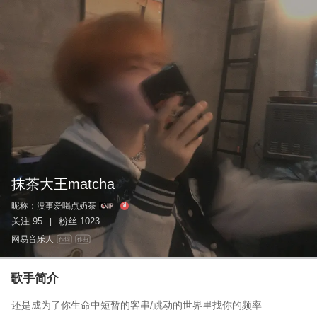
抹茶大王matcha
昵称：
没事爱喝点奶茶
关注
95
粉丝
1023
|
网易音乐人
作词
作曲
歌手简介
还是成为了你生命中短暂的客串/跳动的世界里找你的频率