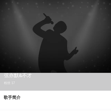
弦亦默&不才
粉丝
17
歌手简介