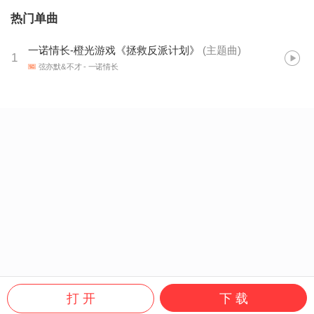
热门单曲
一诺情长-橙光游戏《拯救反派计划》
(
主题曲
)
1
弦亦默&不才
- 一诺情长
打 开
下 载