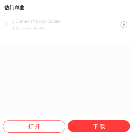
热门单曲
9 Crimes (ft Lloyd cover)
1
于茸 / Llloyd
- I Am Me
打 开
下 载