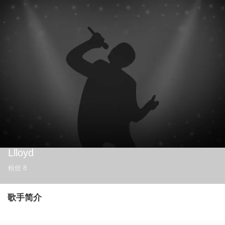
Llloyd
粉丝
8
歌手简介