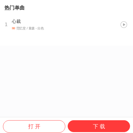
热门单曲
心裁
1
范忆堂 / 童森
- 出色
打 开
下 载