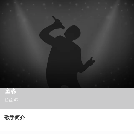
童森
粉丝
46
歌手简介