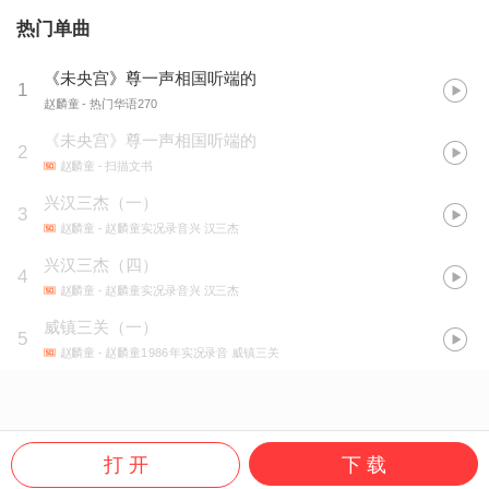
热门单曲
《未央宫》尊一声相国听端的
1
赵麟童
- 热门华语270
《未央宫》尊一声相国听端的
2
赵麟童
- 扫描文书
兴汉三杰（一）
3
赵麟童
- 赵麟童实况录音兴 汉三杰
兴汉三杰（四）
4
赵麟童
- 赵麟童实况录音兴 汉三杰
威镇三关（一）
5
赵麟童
- 赵麟童1986年实况录音 威镇三关
打 开
下 载