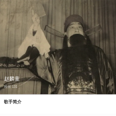
赵麟童
粉丝
131
歌手简介