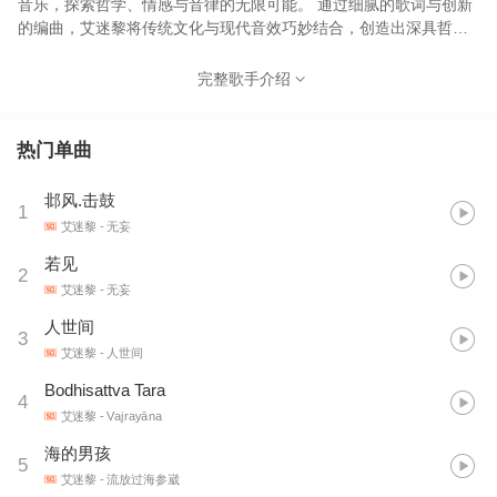
音乐，探索哲学、情感与音律的无限可能。 通过细腻的歌词与创新
的编曲，艾迷黎将传统文化与现代音效巧妙结合，创造出深具哲理
思考与情感张力的音乐作品。 其音乐风格兼具迷幻、空灵与叙事
性，不仅涵盖电子音乐，还包括电影独白和诗歌独白类型的创作，
完整歌手介绍
用富有画面感的语言和旋律带领听众进入一个跨越时空的情感世
界。 在创作上，其作品不仅深受佛教经典与国学智慧的启发，还致
力于将这些思想通过音乐与歌词传递给每一位听众。无论是传统的
热门单曲
国学主题，如《击鼓》《若见》这类歌曲，还是通过电影式独白展
现的情感波动，艾迷黎的作品始终充满哲理的思考，试图通过音乐
邶风.击鼓
1
唤起听众的内心共鸣和对生命的深刻理解。 作为一位跨界创作的音
艾迷黎
- 无妄
乐人，其作品不仅突破了音乐的传统框架，更赋予音乐深刻的文化
内涵和情感维度。每一首歌、每一段独白，都带着独特的思想力
若见
2
量，像是一场心灵的旅行，邀请听众与她一起，走向内心的觉醒与
艾迷黎
- 无妄
自由。
人世间
3
艾迷黎
- 人世间
Bodhisattva Tara
4
艾迷黎
- Vajrayāna
海的男孩
5
艾迷黎
- 流放过海参崴