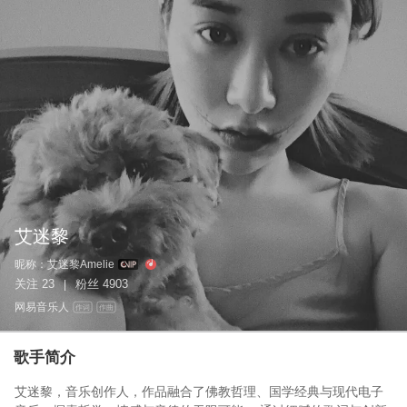
艾迷黎
昵称：
艾迷黎Amelie
关注
23
粉丝
4903
|
网易音乐人
作词
作曲
歌手简介
艾迷黎，音乐创作人，作品融合了佛教哲理、国学经典与现代电子