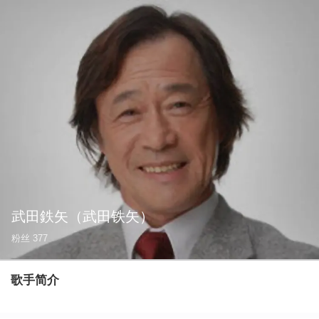
武田鉄矢
（武田铁矢）
粉丝
377
歌手简介