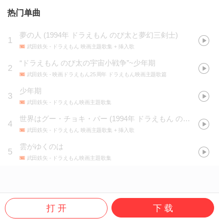
热门单曲
夢の人
(
1994年 ドラえもん のび太と夢幻三剣士
)
1
武田鉄矢
- ドラえもん 映画主题歌集 + 挿入歌
“ドラえもん のび太の宇宙小戦争”~少年期
2
武田鉄矢
- 映画ドラえもん25周年 ドラえもん映画主题歌篇
少年期
3
武田鉄矢
- ドラえもん映画主題歌集
世界はグー・チョキ・パー
(
1994年 ドラえもん のび太と夢幻三剣士
4
武田鉄矢
- ドラえもん 映画主题歌集 + 挿入歌
雲がゆくのは
5
武田鉄矢
- ドラえもん映画主題歌集
打 开
下 载