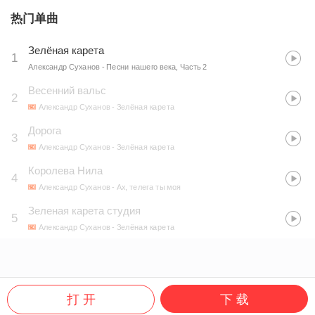
热门单曲
Зелёная карета
1
Александр Суханов
- Песни нашего века, Часть 2
Весенний вальс
2
Александр Суханов
- Зелёная карета
Дорога
3
Александр Суханов
- Зелёная карета
Королева Нила
4
Александр Суханов
- Ах, телега ты моя
Зеленая карета студия
5
Александр Суханов
- Зелёная карета
打 开
下 载