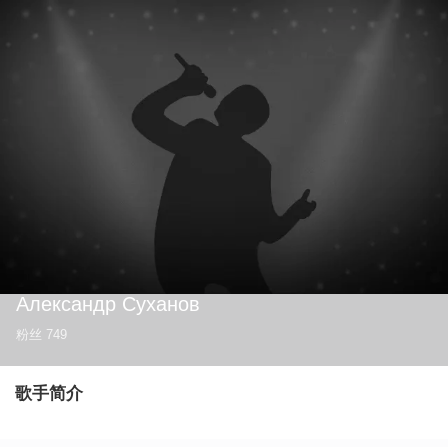
Александр Суханов
粉丝
749
歌手简介