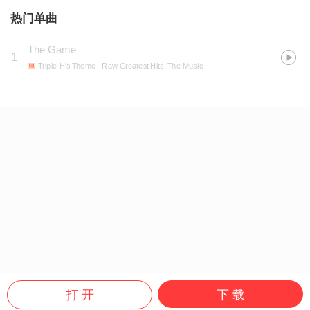
热门单曲
The Game
1
Triple H's Theme
- Raw Greatest Hits: The Music
打 开
下 载