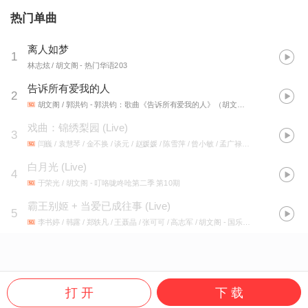
热门单曲
离人如梦
1
林志炫 / 胡文阁
- 热门华语203
告诉所有爱我的人
2
胡文阁 / 郭洪钧
- 郭洪钧：歌曲《告诉所有爱我的人》（胡文阁演唱）
戏曲：锦绣梨园 (Live)
3
闫巍 / 袁慧琴 / 金不换 / 谈元 / 赵媛媛 / 陈雪萍 / 曾小敏 / 孟广禄 / 王珮瑜 / 胡文阁
-
白月光 (Live)
4
于荣光 / 胡文阁
- 叮咯咙咚呛第二季 第10期
霸王别姬 + 当爱已成往事 (Live)
5
李书婷 / 韩露 / 郑轶凡 / 王聂晶 / 张可可 / 高志军 / 胡文阁
- 国乐大典第三季 第十三期
打 开
下 载