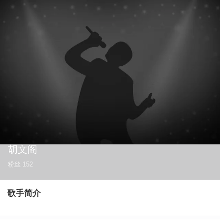
胡文阁
粉丝
152
歌手简介