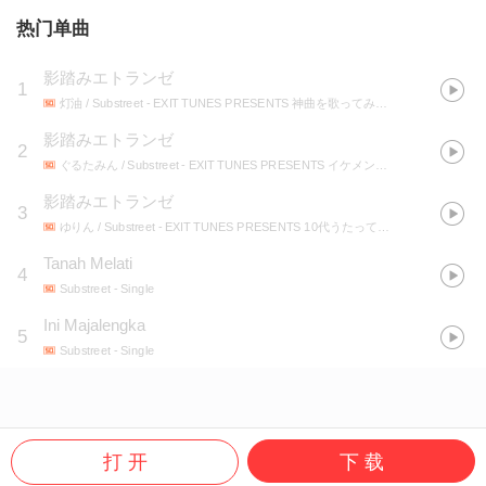
热门单曲
影踏みエトランゼ
1
灯油 / Substreet
- EXIT TUNES PRESENTS 神曲を歌ってみた 6
影踏みエトランゼ
2
ぐるたみん / Substreet
- EXIT TUNES PRESENTS イケメンボイスパラダイス 4
影踏みエトランゼ
3
ゆりん / Substreet
- EXIT TUNES PRESENTS 10代うたってみたライブ!BEST 2
Tanah Melati
4
Substreet
- Single
Ini Majalengka
5
Substreet
- Single
打 开
下 载