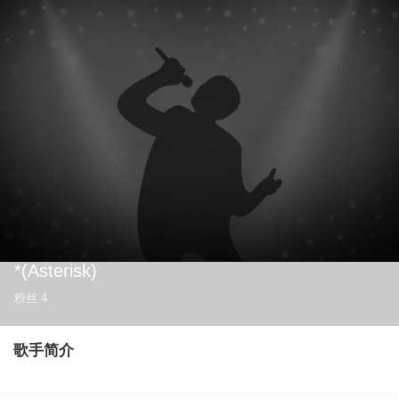
*(Asterisk)
粉丝
4
歌手简介