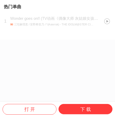
热门单曲
Wonder goes on!!
(
TV动画《偶像大师 灰姑娘女孩》EDSP放映主题曲
1
三宅麻理恵 / 安野希世乃 / *(Asterisk)
- THE IDOLM@STER CINDERELLA GIRLS ANIMATION PROJECT 2nd Season 03
打 开
下 载