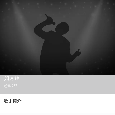
如月鈴
粉丝
237
歌手简介