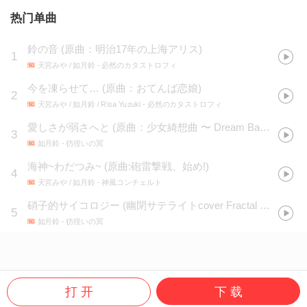
热门单曲
鈴の音
(
原曲：明治17年の上海アリス
)
1
天宮みや / 如月鈴
- 必然のカタストロフィ
今を凍らせて…
(
原曲：おてんば恋娘
)
2
天宮みや / 如月鈴 / Risa Yuzuki
- 必然のカタストロフィ
愛しさが弱さへと
(
原曲：少女綺想曲 〜 Dream Battle
)
3
如月鈴
- 彷徨いの冥
海神~わだつみ~
(
原曲:砲雷撃戦、始め!
)
4
天宮みや / 如月鈴
- 神風コンチェルト
硝子的サイコロジー (幽閉サテライトcover Fractal ver.)
5
如月鈴
- 彷徨いの冥
打 开
下 载