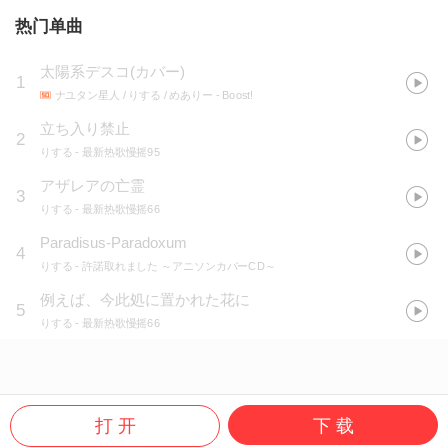
热门单曲
太陽系デスコ(カバー)
1
ナユタン星人 / りする / めありー
- Boost!
立ち入り禁止
2
りする
- 最新热歌慢摇95
アザレアの亡霊
3
りする
- 最新热歌慢摇66
Paradisus-Paradoxum
4
りする
- 許諾取れました ～アニソンカバーCD～
例えば、今此処に置かれた花に
5
りする
- 最新热歌慢摇66
打 开
下 载