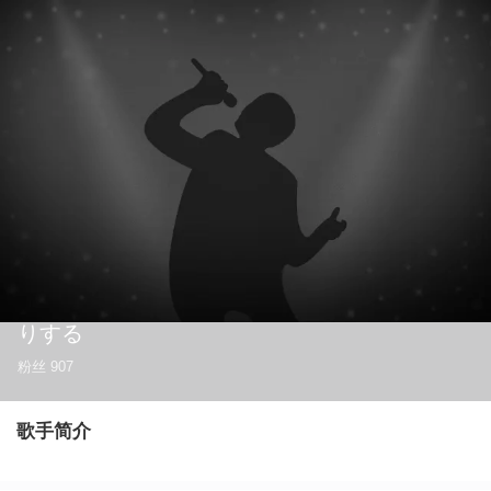
りする
粉丝
907
歌手简介