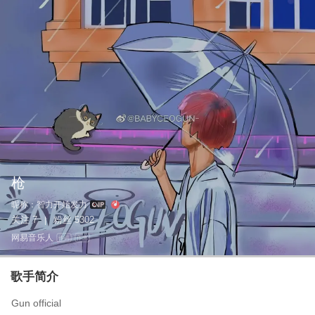
枪
昵称：
智力开始发力
关注
7
粉丝
5302
|
网易音乐人
作词
作曲
歌手简介
Gun official