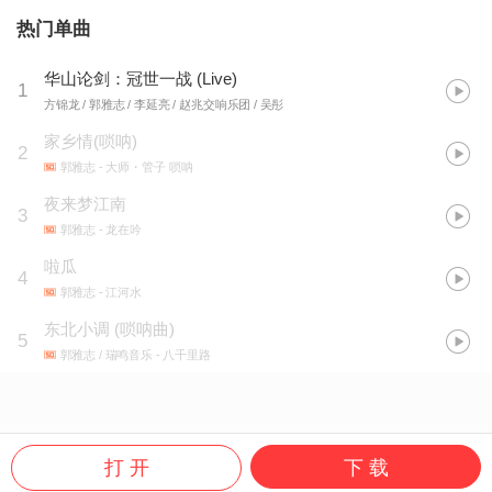
热门单曲
华山论剑：冠世一战 (Live)
1
方锦龙 / 郭雅志 / 李延亮 / 赵兆交响乐团 / 吴彤
家乡情(唢呐)
2
郭雅志
- 大师・管子 唢呐
夜来梦江南
3
郭雅志
- 龙在吟
啦瓜
4
郭雅志
- 江河水
东北小调
(
唢呐曲
)
5
郭雅志 / 瑞鸣音乐
- 八千里路
打 开
下 载